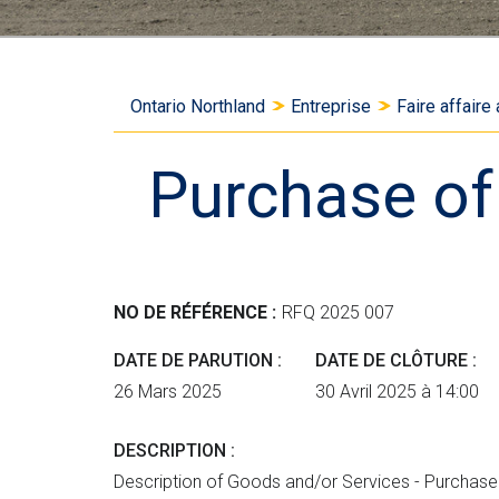
V
Ontario Northland
Entreprise
Faire affaire
o
Purchase of
u
s
ê
NO DE RÉFÉRENCE
RFQ 2025 007
t
DATE DE PARUTION
DATE DE CLÔTURE
e
26 Mars 2025
30 Avril 2025 à 14:00
s
DESCRIPTION
Description of Goods and/or Services - Purchas
i