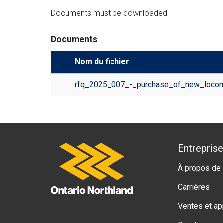
Documents must be downloaded
c
i
Documents
Nom du fichier
rfq_2025_007_-_purchase_of_new_locomo
A
Entreprise
Ontario Northland
À propos de 
b
Carrières
o
Ventes et ap
u