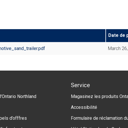
Date de p
tive_sand_trailer.pdf
March 26
Service
l'Ontario Northland
Magasinez les produits Onta
Accessibilité
pels d’offfres
Formulaire de réclamation du