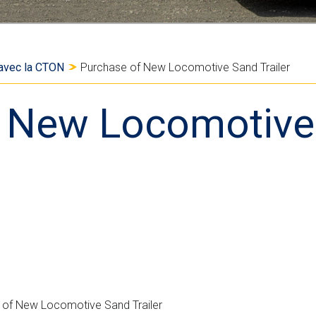
n
e
n
t
r
H
n
T
m
M
 avec la CTON
Purchase of New Locomotive Sand Trailer
e
L
n
s
 New Locomotive 
t
i
"
m
p
l
i
f
i
é
e
e of New Locomotive Sand Trailer